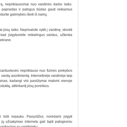
rą, nepriklausomai nuo vaistinės darbo laiko.
 paprastas ir patogus būdas gauti reikiamus
turite galimybės išeiti iš namų.
jūsų laiko. Neprivalote vykti į vaistinę, stovėti
kad įsigytumėte reikalingus vaistus, užtenka
 ekrane.
ės parduotuvės nepriklauso nuo fizinės prekybos
į vaistų asortimentą. Internetinėje vaistinėje taip
kainas, kadangi visi pasiūlymai matomi vienoje
roduktą, atitinkantį jūsų poreikius.
li būti nejauku. Pavyzdžiui, norėdami įsigyti
i, jų užsakymas internetu gali tapti patogesniu
unikacijos su vaistininku.