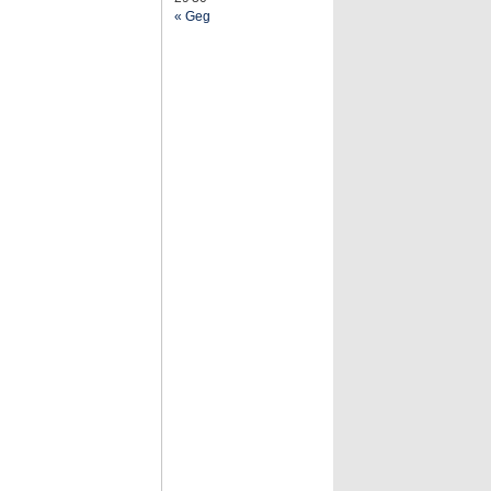
« Geg