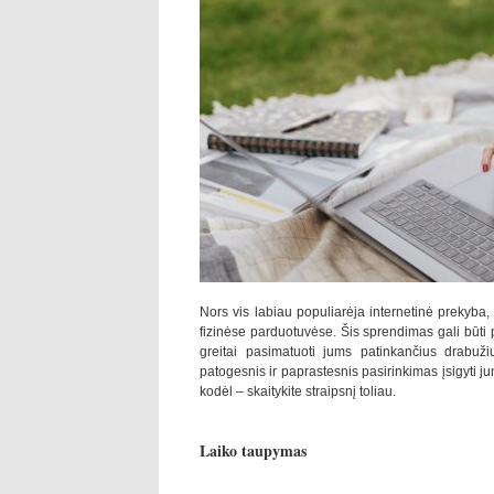
Nors vis labiau populiarėja internetinė prekyba
fizinėse parduotuvėse. Šis sprendimas gali būti pro
greitai pasimatuoti jums patinkančius drabuži
patogesnis ir paprastesnis pasirinkimas įsigyti ju
kodėl – skaitykite straipsnį toliau.
Laiko taupymas