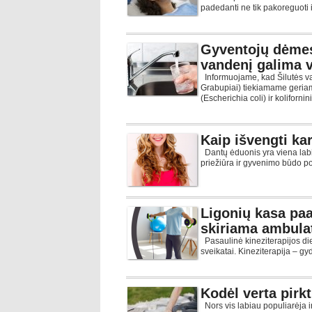
padedanti ne tik pakoreguoti i
Gyventojų dėmes
vandenį galima va
Informuojame, kad Šilutės va
Grabupiai) tiekiamame geria
(Escherichia coli) ir kolifornin
Kaip išvengti ka
Dantų ėduonis yra viena labia
priežiūra ir gyvenimo būdo pok
Ligonių kasa paa
skiriama ambulat
Pasaulinė kineziterapijos di
sveikatai. Kineziterapija – g
Kodėl verta pirkt
Nors vis labiau populiarėja i