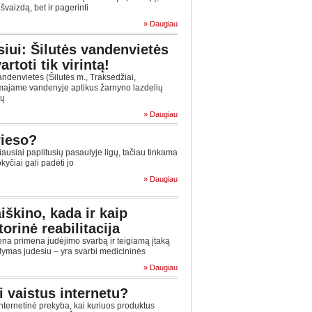
švaizdą, bet ir pagerinti
» Daugiau
iui: Šilutės vandenvietės
rtoti tik virintą!
ndenvietės (Šilutės m., Traksėdžiai,
majame vandenyje aptikus žarnyno lazdelių
ių
» Daugiau
rieso?
usiai paplitusių pasaulyje ligų, tačiau tinkama
yčiai gali padėti jo
» Daugiau
iškino, kada ir kaip
orinė reabilitacija
ena primena judėjimo svarbą ir teigiamą įtaką
ydymas judesiu – yra svarbi medicininės
» Daugiau
i vaistus internetu?
nternetinė prekyba, kai kuriuos produktus