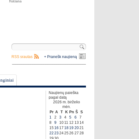
RSS srautas
+ Pranešk naujieną
__________________________________
nginiai
Naujienų paieška
pagal datą
2026 m. birželio
mėn.
Pr
A
T
K
Pn
Š
S
1
2
3
4
5
6
7
8
9
10
11
12
13
14
15
16
17
18
19
20
21
22
23
24
25
26
27
28
29
30