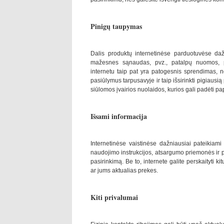
Pinigų taupymas
Dalis produktų internetinėse parduotuvėse daž
mažesnes sąnaudas, pvz., patalpų nuomos, p
internetu taip pat yra patogesnis sprendimas, nes
pasiūlymus tarpusavyje ir taip išsirinkti pigiausią
siūlomos įvairios nuolaidos, kurios gali padėti pa
Išsami informacija
Internetinėse vaistinėse dažniausiai pateikiam
naudojimo instrukcijos, atsargumo priemonės ir 
pasirinkimą. Be to, internete galite perskaityti ki
ar jums aktualias prekes.
Kiti privalumai