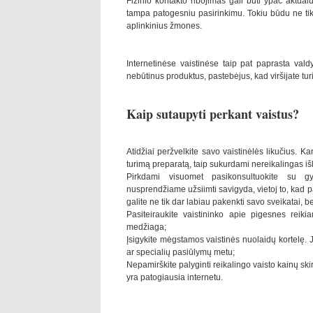
Fizinio kontakto ribojimas gali būti ypač aktua
tampa patogesniu pasirinkimu. Tokiu būdu ne tik
aplinkinius žmones.
Internetinėse vaistinėse taip pat paprasta valdyt
nebūtinus produktus, pastebėjus, kad viršijate tu
Kaip sutaupyti perkant vaistus?
Atidžiai peržvelkite savo vaistinėlės likučius.
turimą preparatą, taip sukurdami nereikalingas iš
Pirkdami visuomet pasikonsultuokite su gy
nusprendžiame užsiimti savigyda, vietoj to, kad 
galite ne tik dar labiau pakenkti savo sveikatai, be
Pasiteiraukite vaistininko apie pigesnes reiki
medžiaga;
Įsigykite mėgstamos vaistinės nuolaidų kortelę. Ji
ar specialių pasiūlymų metu;
Nepamirškite palyginti reikalingo vaisto kainų skir
yra patogiausia internetu.