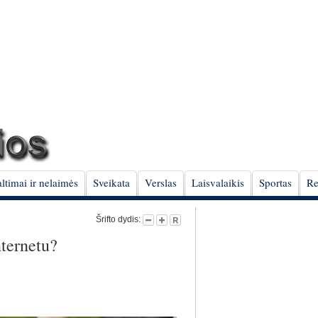
ltimai ir nelaimės
Sveikata
Verslas
Laisvalaikis
Sportas
Re
Šrifto dydis:
nternetu?