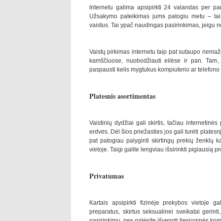
Internetu galima apsipirkti 24 valandas per pa
Užsakymo pateikimas jums patogiu metu – tai
vaistus. Tai ypač naudingas pasirinkimas, jeigu ne
Vaistų pirkimas internetu taip pat sutaupo nemažai 
kamščiuose, nuobodžiauti eilėse ir pan. Tam, 
paspausti kelis mygtukus kompiuterio ar telefono
Platesnis asortimentas
Vaistinių dydžiai gali skirtis, tačiau internetin
erdvės. Dėl šios priežasties jos gali turėti platesn
pat patogiau palyginti skirtingų prekių ženklų 
vietoje. Taigi galite lengviau išsirinkti pigiausią p
Privatumas
Kartais apsipirkti fizinėje prekybos vietoje ga
preparatus, skirtus seksualinei sveikatai gerint
pasirinkimu, nes galėsite išvengti tiesioginės kom