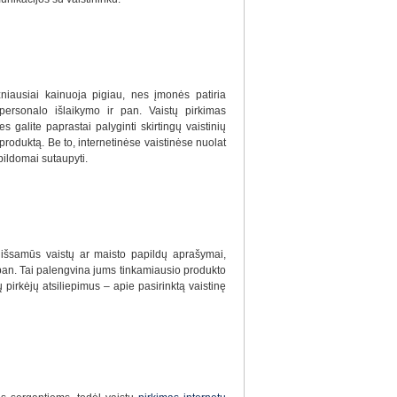
niausiai kainuoja pigiau, nes įmonės patiria
ersonalo išlaikymo ir pan. Vaistų pirkimas
 galite paprastai palyginti skirtingų vaistinių
 produktą. Be to, internetinėse vaistinėse nuolat
pildomai sutaupyti.
i išsamūs vaistų ar maisto papildų aprašymai,
pan. Tai palengvina jums tinkamiausio produkto
tų pirkėjų atsiliepimus – apie pasirinktą vaistinę