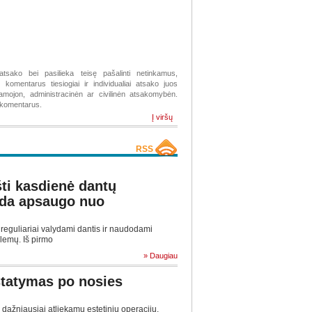
atsako bei pasilieka teisę pašalinti netinkamus,
komentarus tiesiogiai ir individualiai atsako juos
žiamojon, administracinėn ar civilinėn atsakomybėn.
s komentarus.
Į viršų
RSS
ti kasdienė dantų
ada apsaugo nuo
eguliariai valydami dantis ir naudodami
blemų. Iš pirmo
» Daugiau
statymas po nosies
 dažniausiai atliekamų estetinių operacijų,