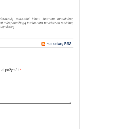
nformaciją panaudoti kitose interneto svetainėse,
tinti mūsų medžiagą kuriuo nors pavidalu be sutikimo,
aip šaltinį.
komentarų RSS
liai pažymėti
*