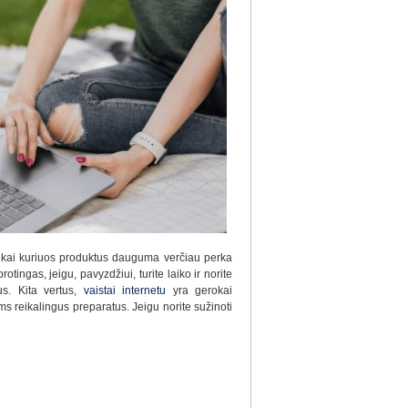
, kai kuriuos produktus dauguma verčiau perka
tingas, jeigu, pavyzdžiui, turite laiko ir norite
us. Kita vertus,
vaistai internetu
yra gerokai
ms reikalingus preparatus. Jeigu norite sužinoti