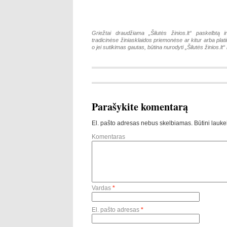
Griežtai draudžiama „Šilutės žinios.lt“ paskelbtą i
tradicinėse žiniasklaidos priemonėse ar kitur arba pla
o jei sutikimas gautas, būtina nurodyti „Šilutės žinios.lt“ k
Parašykite komentarą
El. pašto adresas nebus skelbiamas.
Būtini lauke
Komentaras
Vardas
*
El. pašto adresas
*