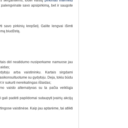
lus sergantiems, todėl vaistų
pirkimas internetu
 palengvinate savo apsipirkimą, bet ir saugote
i savo pirkinių krepšelį. Galite lengvai išimti
rimą biudžetą.
 Kartais dėl neatidumo nusiperkame namuose jau
laidas;
dytoju arba vaistininku. Kartais sirgdami
pasikonsultuotume su gydytoju. Deja, tokiu būdu
t ir sukurti nereikalingas išlaidas;
amo vaisto alternatyvas su ta pačia veikliąja
 gali padėti papildomai sutaupyti įvairių akcijų
tingose vaistinėse. Kaip jau aptarėme, tai atlikti