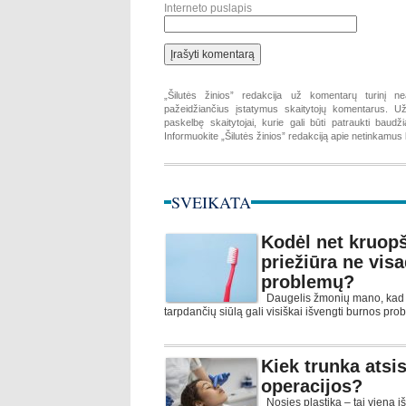
Interneto puslapis
„Šilutės žinios” redakcija už komentarų turinį ne
pažeidžiančius įstatymus skaitytojų komentarus. Už 
paskelbę skaitytojai, kurie gali būti patraukti baud
Informuokite „Šilutės žinios” redakciją apie netinkamu
SVEIKATA
Kodėl net kruopš
priežiūra ne vis
problemų?
Daugelis žmonių mano, kad r
tarpdančių siūlą gali visiškai išvengti burnos pro
Kiek trunka atsi
operacijos?
Nosies plastika – tai viena iš