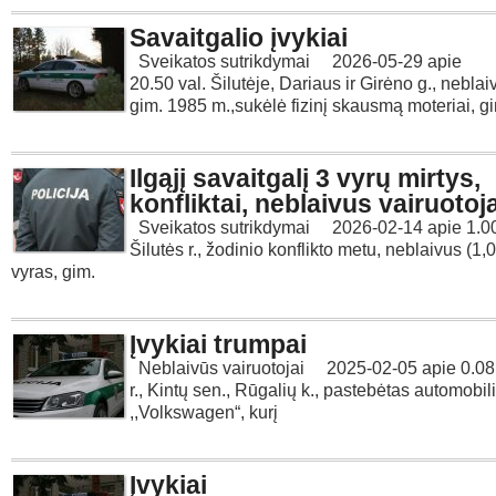
Savaitgalio įvykiai
Sveikatos sutrikdymai 2026-05-29 apie
20.50 val. Šilutėje, Dariaus ir Girėno g., neblai
gim. 1985 m.,sukėlė fizinį skausmą moteriai, g
Ilgąjį savaitgalį 3 vyrų mirtys,
konfliktai, neblaivus vairuotoj
Sveikatos sutrikdymai 2026-02-14 apie 1.00
Šilutės r., žodinio konflikto metu, neblaivus (1,
vyras, gim.
Įvykiai trumpai
Neblaivūs vairuotojai 2025-02-05 apie 0.08 v
r., Kintų sen., Rūgalių k., pastebėtas automobil
,,Volkswagen“, kurį
Įvykiai