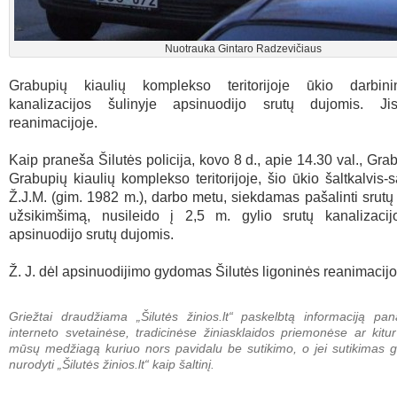
Nuotrauka Gintaro Radzevičiaus
Grabupių kiaulių komplekso teritorijoje ūkio darbini
kanalizacijos šulinyje apsinuodijo srutų dujomis. J
reanimacijoje.
Kaip praneša Šilutės policija, kovo 8 d., apie 14.30 val., Gra
Grabupių kiaulių komplekso teritorijoje, šio ūkio šaltkalvis-
Ž.J.M. (gim. 1982 m.), darbo metu, siekdamas pašalinti srutų
užsikimšimą, nusileido į 2,5 m. gylio srutų kanalizacijo
apsinuodijo srutų dujomis.
Ž. J. dėl apsinuodijimo gydomas Šilutės ligoninės reanimacijo
Griežtai draudžiama „Šilutės žinios.lt“ paskelbtą informaciją pan
interneto svetainėse, tradicinėse žiniasklaidos priemonėse ar kitur
mūsų medžiagą kuriuo nors pavidalu be sutikimo, o jei sutikimas g
nurodyti „Šilutės žinios.lt“ kaip šaltinį.