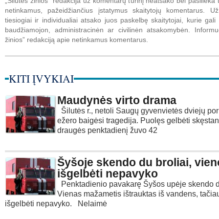
„Šilutės žinios” redakcija už komentarų turinį neatsako bei pasilieka t
netinkamus, pažeidžiančius įstatymus skaitytojų komentarus. U
tiesiogiai ir individualiai atsako juos paskelbę skaitytojai, kurie gali 
baudžiamojon, administracinėn ar civilinėn atsakomybėn. Informuo
žinios” redakciją apie netinkamus komentarus.
KITI ĮVYKIAI
Maudynės virto drama
Šilutės r., netoli Saugų gyvenvietės dviejų por
ežero baigėsi tragedija. Puolęs gelbėti skęsta
draugės penktadienį žuvo 42
Šyšoje skendo du broliai, vien
išgelbėti nepavyko
Penktadienio pavakarę Šyšos upėje skendo du
Vienas mažametis ištrauktas iš vandens, tačia
išgelbėti nepavyko. Nelaimė