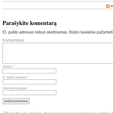
k
Parašykite komentarą
El. pašto adresas nebus skelbiamas.
Būtini laukeliai pažymėt
Komentaras
Vardas
*
El. pašto adresas
*
Interneto puslapis