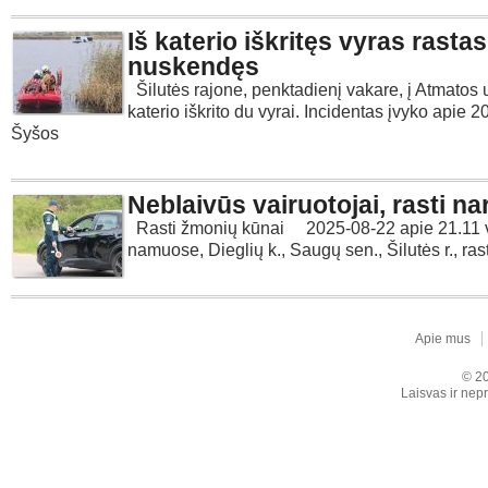
Iš katerio iškritęs vyras rastas
nuskendęs
Šilutės rajone, penktadienį vakare, į Atmatos 
katerio iškrito du vyrai. Incidentas įvyko apie 20
Šyšos
Neblaivūs vairuotojai, rasti na
Rasti žmonių kūnai 2025-08-22 apie 21.11 v
namuose, Dieglių k., Saugų sen., Šilutės r., ras
Apie mus
© 20
Laisvas ir nepr