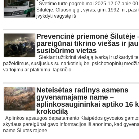
Svetimo turto pagrobimai 2025-12-07 apie 00.
Šilutėje, Gluosnių g., vyras, gim. 1992 m., pas
įvykdyti vagystę iš
Prevencinė priemonė Šilutėje 
pareigūnai tikrino viešas ir ja
susibūrimo vietas
Siekiant užtikrinti viešąją tvarką ir užkardyti t
pažeidimus, susijusius su narkotinių bei psichotropinių medž
vartojimu ar platinimu, lapkričio
Neteisėtas radinys asmens
gyvenamajame name –
aplinkosaugininkai aptiko 16 
krokodilą
Aplinkos apsaugos departamento Klaipėdos gyvosios gamt
skyriaus pareigūnai gavo informacijos iš anonimo, kad gyve
name Šilutės rajone