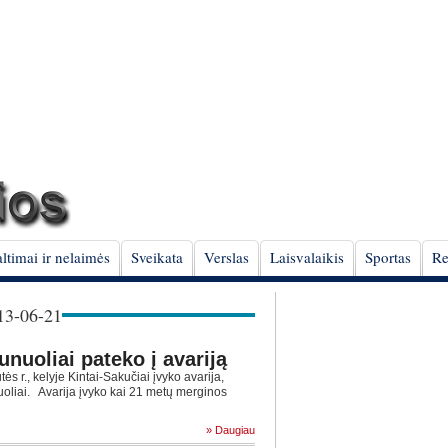
ltimai ir nelaimės
Sveikata
Verslas
Laisvalaikis
Sportas
Re
3-06-21
unuoliai pateko į avariją
 r., kelyje Kintai-Sakučiai įvyko avarija,
nuoliai. Avarija įvyko kai 21 metų merginos
» Daugiau