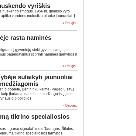
nuskendo vyriškis
e nuskendo žmogus. 1956 m. gimusio vyro
 aptiko vandens motociklu plaukę jaunuoliai. Į
» Daugiau
nėje rasta naminės
lgdami į gyventojų siekį gyventi saugioje ir
omus pageidavimus stiprinti naminės gamybos ir
» Daugiau
ybėje sulaikyti jaunuoliai
 medžiagomis
ienio popietę, Benininkų kaime (Pagėgių sav.)
 kaip įtariama, narkotinių medžiagų įsigijimo
yriausiojo policijos
» Daugiau
mą tikrino specialiosios
os ir garso signalai“ metu Tauragės, Šilutės,
 budrumą tikrino specialiosios tarnybos.