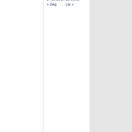
« Geg
Lie »