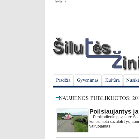
Pradžia
Gyvenimas
Kultūra
Nusika
NAUJIENOS PUBLIKUOTOS: 201
Poilsiaujantys ja
Penktadienio pavakarę Šilutės
kurios metu sužaloti trys jau
vairuojamas