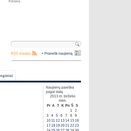
RSS srautas
+ Pranešk naujieną
__________________________________
nginiai
Naujienų paieška
pagal datą
2013 m. birželio
mėn.
Pr
A
T
K
Pn
Š
S
1
2
3
4
5
6
7
8
9
10
11
12
13
14
15
16
17
18
19
20
21
22
23
24
25
26
27
28
29
30