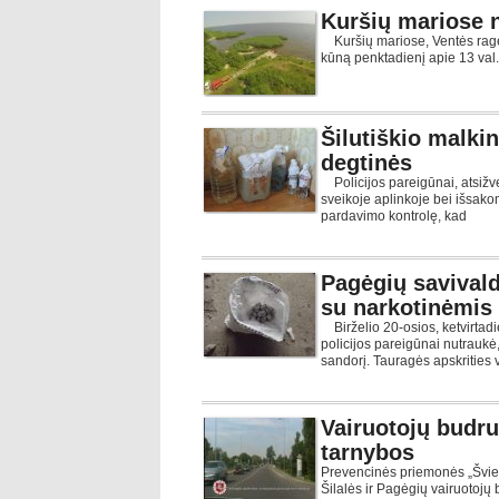
Kuršių mariose 
Kuršių mariose, Ventės rag
kūną penktadienį apie 13 val.
Šilutiškio malki
degtinės
Policijos pareigūnai, atsižve
sveikoje aplinkoje bei išsak
pardavimo kontrolę, kad
Pagėgių savivald
su narkotinėmis
Birželio 20-osios, ketvirtad
policijos pareigūnai nutraukė,
sandorį. Tauragės apskrities v
Vairuotojų budru
tarnybos
Prevencinės priemonės „Švies
Šilalės ir Pagėgių vairuotojų