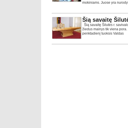
mokiniams. Juose yra nurodyt
Šią savaitę Šilut
Šią savaitę Šilutės r. savival
žiedus mainys tik viena pora.
penktadienį tuoksis Valdas