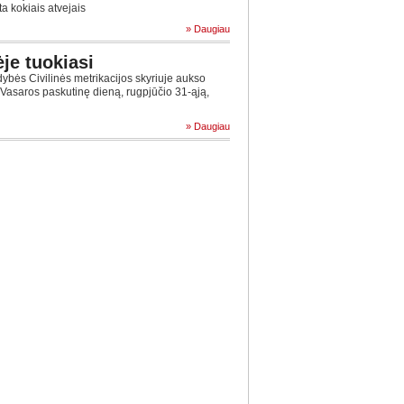
a kokiais atvejais
» Daugiau
ėje tuokiasi
dybės Civilinės metrikacijos skyriuje aukso
 Vasaros paskutinę dieną, rugpjūčio 31-ąją,
» Daugiau