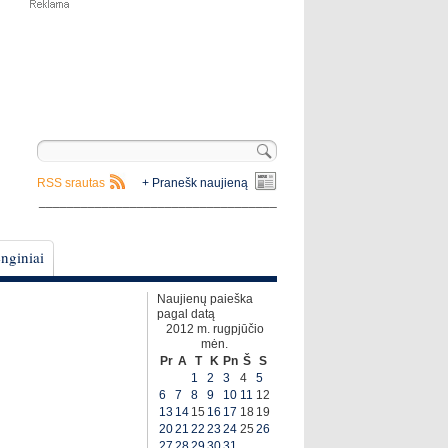
RSS srautas
+ Pranešk naujieną
__________________________________
nginiai
Naujienų paieška
pagal datą
2012 m. rugpjūčio
mėn.
Pr
A
T
K
Pn
Š
S
1
2
3
4
5
6
7
8
9
10
11
12
13
14
15
16
17
18
19
20
21
22
23
24
25
26
27
28
29
30
31