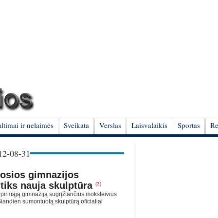
ltimai ir nelaimės
Sveikata
Verslas
Laisvalaikis
Sportas
Re
2-08-31
mosios gimnazijos
tiks nauja skulptūra
(3)
s pirmąją gimnaziją sugrįžtančius moksleivius
Šiandien sumontuotą skulptūrą oficialiai