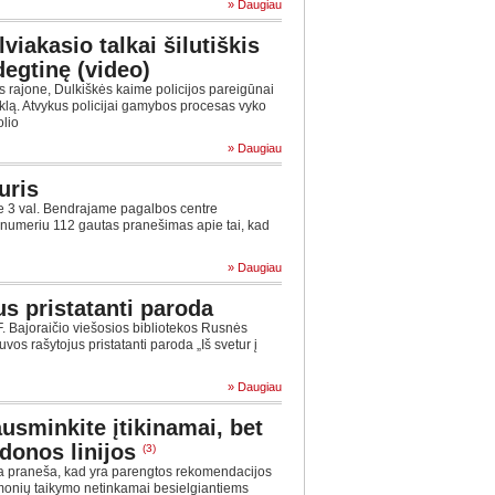
» Daugiau
iakasio talkai šilutiškis
egtinę (video)
s rajone, Dulkiškės kaime policijos pareigūnai
klą. Atvykus policijai gamybos procesas vyko
olio
» Daugiau
uris
e 3 val. Bendrajame pagalbos centre
numeriu 112 gautas pranešimas apie tai, kad
» Daugiau
us pristatanti paroda
. Bajoraičio viešosios bibliotekos Rusnės
tuvos rašytojus pristatanti paroda „Iš svetur į
» Daugiau
sminkite įtikinamai, bet
donos linijos
(3)
ja praneša, kad yra parengtos rekomendacijos
monių taikymo netinkamai besielgiantiems