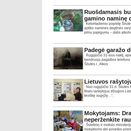
Ruošdamasis bulv
gamino naminę d
Ketvirtadienio popietę Šilutė
aptiko naminės degtinės vary
pilnu pajėgumu – dalis alkoh
Padegė garažo d
Rugpjūčio 31-sios naktį, api
bendruoju pagalbos telefono 
Šilutės r., Alkos
Lietuvos rašytoj
Nuo rugpjūčio 31 d. Šilutės F
filialo lankytojus džiugins Lie
tėviškę sugrįžę…“,
Mokytojams: Drau
neperženkite rau
Švietimo ir mokslo ministeri
mokykloms dėl poveikio prie