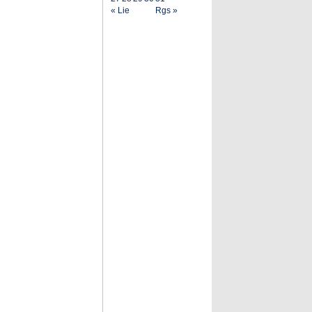
« Lie
Rgs »