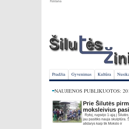
Pradžia
Gyvenimas
Kultūra
Nusika
NAUJIENOS PUBLIKUOTOS: 201
Prie Šilutės pir
moksleivius pasi
Rytoj, rugsėjo 1-ąją į Šilutė
jau pasitiks nauja skulptūra. 
atidarys kaip tik Mokslo ir