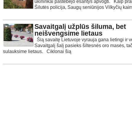
ūkininkai pastebėjo esantys apvogti. Kaip pr
Šilutės policija, Saugų seniūnijos Vilkyčių kai
Savaitgalį užplūs šiluma, bet
neišvengsime lietaus
Šią savaitę Lietuvoje vyrauja gana lietingi ir v
Savaitgalį šalį pasieks šiltesnės oro masės, ta
sulauksime lietaus. Ciklonai šią