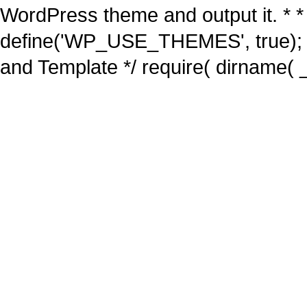
WordPress theme and output it. * *
define('WP_USE_THEMES', true); 
and Template */ require( dirname( _