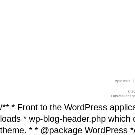
Apie mus
© 20
Laisvas ir nepr
/** * Front to the WordPress applica
loads * wp-blog-header.php which 
theme. * * @package WordPress */ /